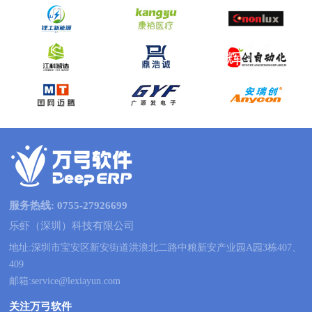
服务热线: 0755-27926699
乐虾（深圳）科技有限公司
地址:深圳市宝安区新安街道洪浪北二路中粮新安产业园A园3栋407、
409
邮箱:service@lexiayun.com
关注万弓软件