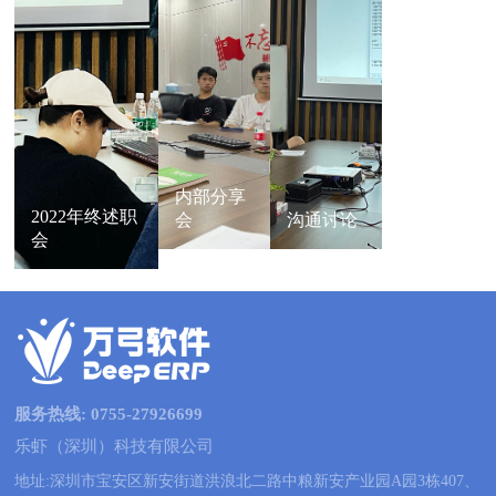
内部分享
2022年终述职
会
沟通讨论
会
服务热线: 0755-27926699
乐虾（深圳）科技有限公司
地址:深圳市宝安区新安街道洪浪北二路中粮新安产业园A园3栋407、