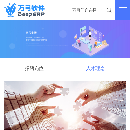

万弓门户选择

招聘岗位
人才理念